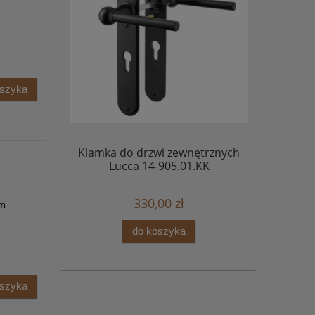
oszyka
Klamka do drzwi zewnętrznych
Lucca 14-905.01.KK
330,00 zł
ym
do koszyka
oszyka