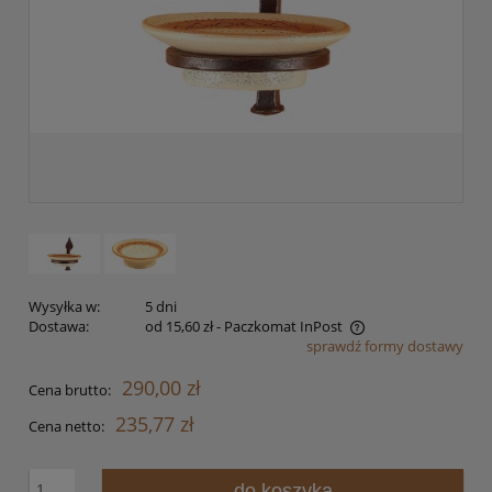
Wysyłka w:
5 dni
Dostawa:
od 15,60 zł
- Paczkomat InPost
sprawdź formy dostawy
Cena nie zawiera ewentualnych kosztów płatności
290,00 zł
Cena brutto:
235,77 zł
Cena netto:
do koszyka