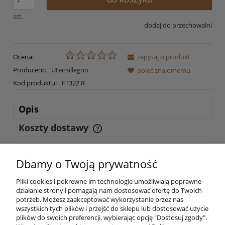
szt.
dodaj do przechowalni
Ocena:
zapytaj o produkt
Producent:
Utensillegno
poleć znajomemu
Kod produktu:
FT322.R
Opis
Koszty dostawy
Cena nie zawiera ewentualnych kosztów płatności
Mydelniczka z uchwytem ręcznie kutym z żelaza oraz z ceramiki
Dbamy o Twoją prywatność
ręcznie wykonanej i ozdobionej.
Mocowana do ściany za pomocą wkrętów.
Pliki cookies i pokrewne im technologie umożliwiają poprawne
działanie strony i pomagają nam dostosować ofertę do Twoich
potrzeb. Możesz zaakceptować wykorzystanie przez nas
wszystkich tych plików i przejść do sklepu lub dostosować użycie
plików do swoich preferencji, wybierając opcję "Dostosuj zgody".
Pomoc