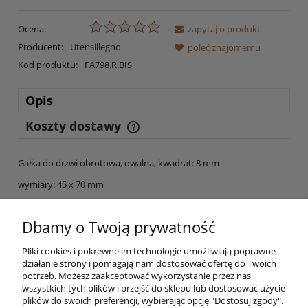
Ocena:
zapytaj o produkt
Producent:
Utensillegno
poleć znajomemu
Kod produktu:
FA798.R.BIS
Opis
Koszty dostawy
Cena nie zawiera ewentualnych kosztów płatności
Gałka do drzwi obrotowa, owalna, kwadrat: 8 mm
wymiary: 45 x 70 mm
Elementy montażowe : wkręty
Dbamy o Twoją prywatność
Pliki cookies i pokrewne im technologie umożliwiają poprawne
działanie strony i pomagają nam dostosować ofertę do Twoich
Zobacz wszystkie
gałki do drzwi
z naszej oferty!
potrzeb. Możesz zaakceptować wykorzystanie przez nas
wszystkich tych plików i przejść do sklepu lub dostosować użycie
plików do swoich preferencji, wybierając opcję "Dostosuj zgody".
Pomoc