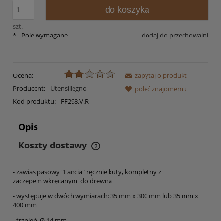
do koszyka
szt.
*
- Pole wymagane
dodaj do przechowalni
Ocena:
zapytaj o produkt
Producent:
Utensillegno
poleć znajomemu
Kod produktu:
FF298.V.R
Opis
Koszty dostawy
Cena nie zawiera ewentualnych kosztów płatności
- zawias pasowy "Lancia" ręcznie kuty, kompletny z
zaczepem wkręcanym do drewna
- występuje w dwóch wymiarach: 35 mm x 300 mm lub 35 mm x
400 mm
- trzpień Ø 14 mm