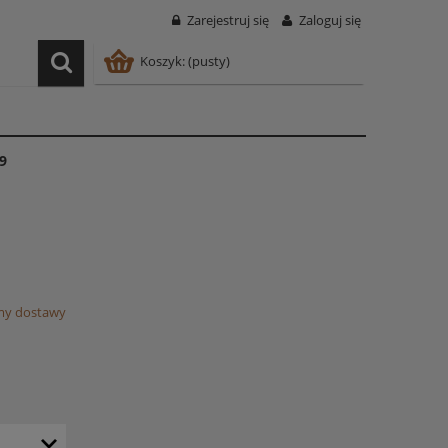
Zarejestruj się
Zaloguj się
Koszyk:
(pusty)
9
my dostawy