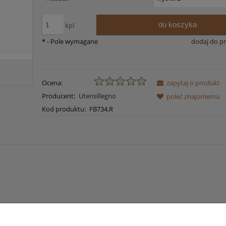
do koszyka
kpl
*
- Pole wymagane
dodaj do p
Ocena:
zapytaj o produkt
Producent:
Utensillegno
poleć znajomemu
Kod produktu:
FB734.R
a ewentualnych
i