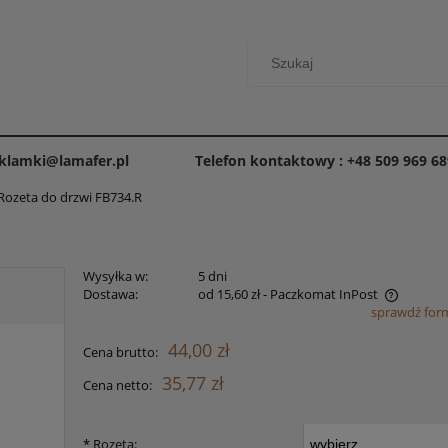
 klamki@lamafer.pl
Telefon kontaktowy : +48 509 969 68
Rozeta do drzwi FB734.R
Wysyłka w:
5 dni
Dostawa:
od 15,60 zł
- Paczkomat InPost
sprawdź for
Cena nie zawiera ewentualnych kosztów
44,00 zł
Cena brutto:
płatności
35,77 zł
Cena netto:
*
Rozeta: